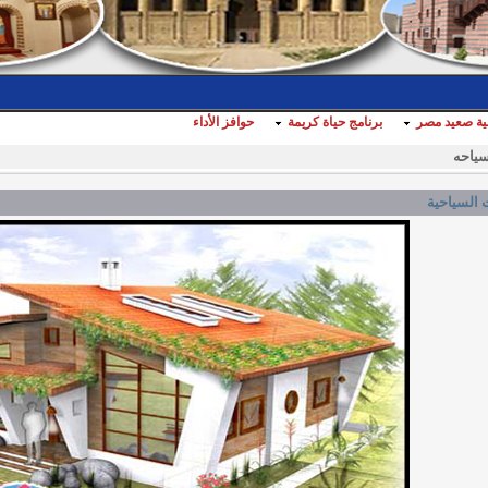
مية صعيد مصر
برنامج حياة كريمة
حوافز الأداء
سياحه
السياحية